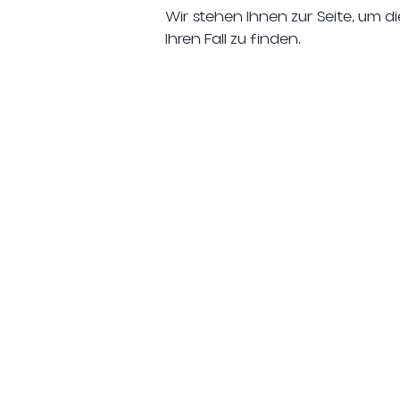
Wir stehen Ihnen zur Seite, um di
Ihren Fall zu finden.
Zivilrecht,
Strafrecht,
Prozessführung
Ordnungswidrigkei
und
und Gefängnis
Schiedsgerichtsbar
keit
Handels-,
Verwaltungsrec
Gesellschafts- und
und Steuern
Insolvenzrecht