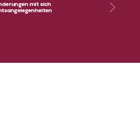
nderungen mit sich
chtsangelegenheiten
a Straße,
ng, Geschäft 13
Portugal 8200-381
ota Simões –
ei, SP, RL
5 037