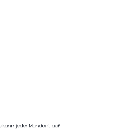
Völkerrecht und
Recht der
Europäischen Union
t
Verbraucherrecht
t
und Verantwortung
vom Produzenten
s kann jeder Mandant auf