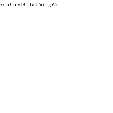
e beste rechtliche Lösung für
Arbeits- und
ten
Sozialversicherungs
recht
ht
Städte-, Immobilien-
und örtliches
Beherbergungsrecht