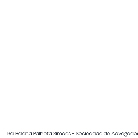
Familienrecht,
Geistiges
Erbrecht und
Eigentumsrecht
Nachfolge
Insolvenz
Ausländerrech
und Erholung
und Nationalitä
von Unternehmen
Bei Helena Palhota Simões – Sociedade de Advogado