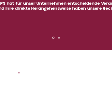
HPS hat für unser Unternehmen entscheidende Verä
und ihre direkte Herangehensweise haben unsere Re
Santa Eulali
Coral Buildi
Albufeira, 
Helena Palh
Anwaltskanzl
+351 289 58