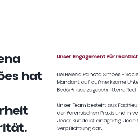
Heim
An
Der Blog
Portfol
lena
Unser Engagement für rechtlic
ões hat
Bei Helena Palhota Simões – So
Mandant auf aufmerksame Unter
Bedürfnisse zugeschnittene Rech
Unser Team besteht aus Fachleut
rheit
der forensischen Praxis und in 
Jeder Kunde ist einzigartig. Jede 
ität.
Verpflichtung dar.