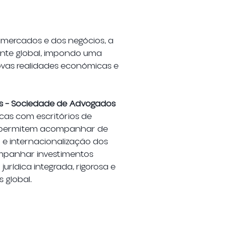
 mercados e dos negócios, a
nte global, impondo uma
vas realidades económicas e
es – Sociedade de Advogados
cas com escritórios de
as permitem acompanhar de
 e internacionalização dos
ompanhar investimentos
urídica integrada, rigorosa e
 global.