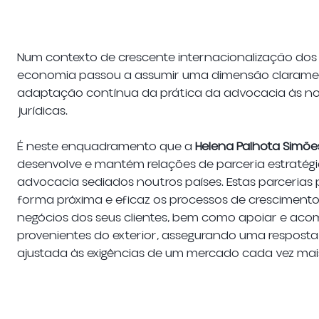
Num contexto de crescente internacionalização dos
economia passou a assumir uma dimensão clarame
adaptação contínua da prática da advocacia às no
jurídicas.
É neste enquadramento que a
Helena Palhota Simõ
desenvolve e mantém relações de parceria estratégi
advocacia sediados noutros países. Estas parceri
forma próxima e eficaz os processos de crescimento
negócios dos seus clientes, bem como apoiar e ac
provenientes do exterior, assegurando uma resposta j
ajustada às exigências de um mercado cada vez mais