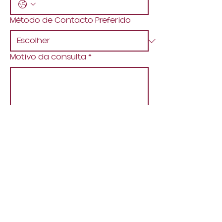
Método de Contacto Preferido
Motivo da consulta
*
Escolha uma data
Submeter
Estrada de Santa Eulália,
Edf.º Coral, Loja 13