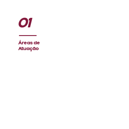
01
Áreas de
Atuação
Direito Civil,
Contencioso e
Arbitragem
Direito Penal,
Contraordenacional